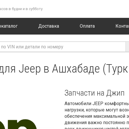
асов в будни и в субботу
окаталог
Доставка
Оплата
Конта
для Jeep в Ашхабаде (Тур
Запчасти на Джип
Автомобили JEEP комфортны
нагрузки, которые могут во
обеспечения максимальной э
движения важно постоянно п
всех движущихся частей авт