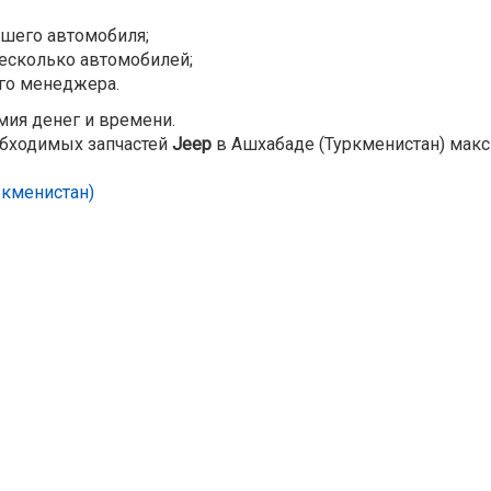
ашего автомобиля;
несколько автомобилей;
го менеджера.
омия денег и времени.
обходимых запчастей
Jeep
в Ашхабаде (Туркменистан) мак
ркменистан)