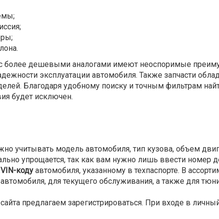
емы;
иссия;
еры;
лона.
с более дешевыми аналогами имеют неоспоримые преиму
надежности эксплуатации автомобиля. Также запчасти обла
елей. Благодаря удобному поиску и точным фильтрам най
вия будет исключен.
ажно учитывать модель автомобиля, тип кузова, объем дви
льно упрощается, так как вам нужно лишь ввести номер дет
 VIN-коду
автомобиля, указанному в техпаспорте. В ассорт
автомобиля, для текущего обслуживания, а также для тюни
сайта предлагаем зарегистрироваться. При входе в личны