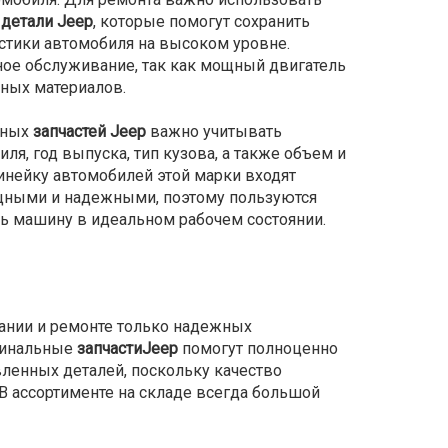
е
детали Jeep
, которые помогут сохранить
стики автомобиля на высоком уровне.
ое обслуживание, так как мощный двигатель
дных материалов.
нных
запчастей Jeep
важно учитывать
ля, год выпуска, тип кузова, а также объем и
инейку автомобилей этой марки входят
мощными и надежными, поэтому пользуются
ь машину в идеальном рабочем состоянии.
ании и ремонте только надежных
игинальные
запчастиJeep
помогут полноценно
вленных деталей, поскольку качество
 В ассортименте на складе всегда большой